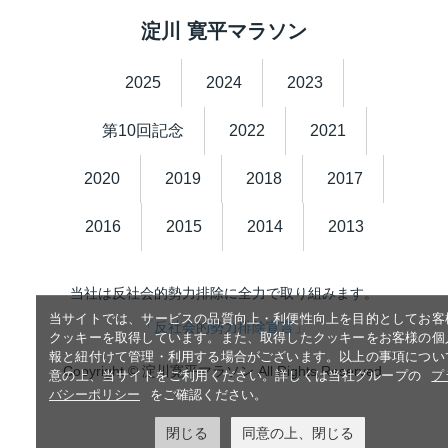
淀川 寛平マラソン
2025
2024
2023
第10回記念
2022
2021
2020
2019
2018
2017
2016
2015
2014
2013
当社は反社会的勢力排除に全力で取り組みます。
当サイトでは、サービスの品質向上・利便性向上を目的としてお客
「反社会的勢力排除宣言」
クッキーを取得しています。また、取得したクッキーをお客様の個
報と紐付けて管理・利用する場合がございます。以上の事項につい
Copyright © 淀川寛平マラソン All Rights Reserved.
意の上、当サイトをご利用ください。詳しくは当社グループの
プ
バシーポリシー
をご確認ください。
閉じる
同意の上、閉じる